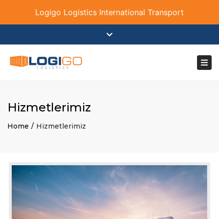
Logigo Logistics International Transport
×
Close
+90 535 702 83 23
info@logi-go.com
top
Togg
bar
navi
Hizmetlerimiz
Home
Hizmetlerimiz