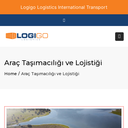
Logigo Logistics International Transport
×
Close
+90 535 702 83 23
info@logi-go.com
top
Togg
bar
navi
Araç Taşımacılığı ve Lojistiği
Home
Araç Taşımacılığı ve Lojistiği