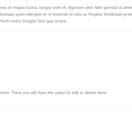
nec et magna lacinia, congue enim et, dignissim ante. Nam gravida sit amet od
 tristique quam interdum et. In molestie id nulla ac fringilla. Vestibulum pre
bi mollis fringilla felis quis ornare.
ents. There you will have the option to edit or delete them.