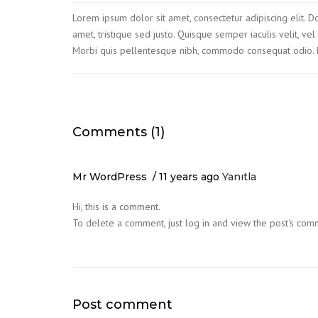
Lorem ipsum dolor sit amet, consectetur adipiscing elit. Do
amet, tristique sed justo. Quisque semper iaculis velit, vel
Morbi quis pellentesque nibh, commodo consequat odio. Mor
Comments (1)
Mr WordPress
11 years ago
Yanıtla
Hi, this is a comment.
To delete a comment, just log in and view the post's comm
Post comment