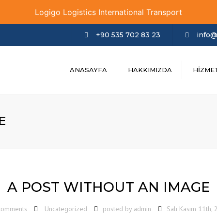
Logigo Logistics International Transport
+90 535 702 83 23
info@
ANASAYFA
HAKKIMIZDA
HIZME
E
A POST WITHOUT AN IMAGE
comments
Uncategorized
posted by
admin
Salı Kasım 11th,